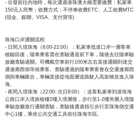
- 出發前往內地時，每次通過港珠澳大橋需要繳費：私家車
150元人民幣；收費方式：不停車收費ETC、人工收費MTC 
(現金、銀聯、VISA、支付寶等)

珠海口岸通關流程

- 日間入境珠海（8:00-22:00）：私家車抵達口岸一層客車
檢驗區後，隨車乘客需在查驗通道前下車，隨後去往隨車驗
放廳查驗過關。司機載空車前行100米左右直接通關到達交
通連廊西側等候乘客。查驗通過的隨車乘客會在交通連廊西
側與車輛匯合，車輛直接從地面層道路駛入高架橋並進入珠
海。

- 夜間入境珠海（22:00- 次日8:00）：送客私家車到達珠海
公路口岸入境旅檢樓2樓入境層後，步行至1-2樓夾層入境隨
車驗放廳進行通關查驗，查驗後通過指引步行至珠海側交通
中心1樓，乘坐公共交通工具前往珠海市區。
