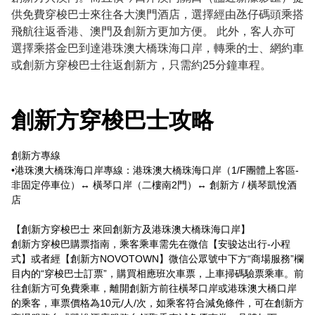
供免費穿梭巴士來往各大澳門酒店，選擇經由氹仔碼頭乘搭
飛航往返香港、澳門及創新方更加方便。 此外，客人亦可
選擇乘搭金巴到達港珠澳大橋珠海口岸，轉乘的士、網約車
或創新方穿梭巴士往返創新方，只需約25分鐘車程。
創新方穿梭巴士攻略
創新方專線 

•港珠澳大橋珠海口岸專線：港珠澳大橋珠海口岸（1/F團體上客區-
非固定停車位）↔ 橫琴口岸（二樓南2門）↔ 創新方 / 橫琴凱悅酒
店

【創新方穿梭巴士 來回創新方及港珠澳大橋珠海口岸】

創新方穿梭巴購票指南，乘客乘車需先在微信【安骏达出行-小程
式】或者經【創新方NOVOTOWN】微信公眾號中下方“商場服務”欄
目内的“穿梭巴士訂票”，購買相應班次車票，上車掃碼驗票乘車。前
往創新方可免費乘車，離開創新方前往橫琴口岸或港珠澳大橋口岸
的乘客，車票價格為10元/人/次，如乘客符合減免條件，可在創新方