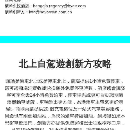
橫琴凱悅酒店：
hengqin.regency@hyatt.com
橫琴創新方：
info@novotown.com.cn
北上自駕遊創新方攻略
無論是港車北上或是澳車北上，商場提供1小時免費停車，
還可憑商場消費收據兌換額外免費停車時數，酒店或會議賓
客可享全天24小時免費泊車，停車場系統更可自動識別港
澳機動車號牌，車輛進出更方便，為港澳車主帶來更好體
驗。商場內還提供20 個充電樁位及一站式汽車美容服務，
周邊也有兩個加油站，為您的愛車持續加油。到埗後如果不
想駕車遊澳門，創新方亦提供免費穿梭巴士往返橫琴口岸，