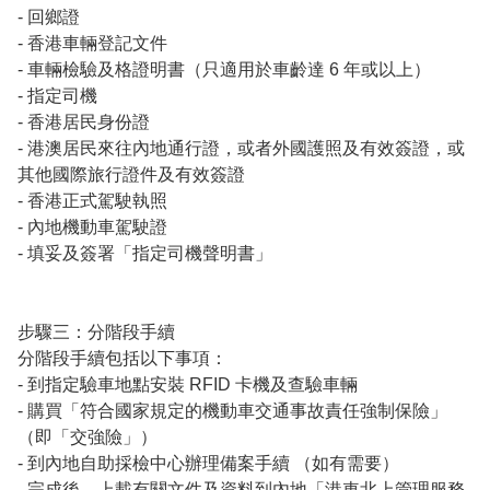
- 回鄉證

- 香港車輛登記文件

- 車輛檢驗及格證明書（只適用於車齡達 6 年或以上）

- 指定司機

- 香港居民身份證

- 港澳居民來往內地通行證，或者外國護照及有效簽證，或
其他國際旅行證件及有效簽證

- 香港正式駕駛執照

- 內地機動車駕駛證

- 填妥及簽署「指定司機聲明書」

步驟三：分階段手續

分階段手續包括以下事項：

- 到指定驗車地點安裝 RFID 卡機及查驗車輛

- 購買「符合國家規定的機動車交通事故責任強制保險」
（即「交強險」）

- 到內地自助採檢中心辦理備案手續 （如有需要）

- 完成後，上載有關文件及資料到內地「港車北上管理服務