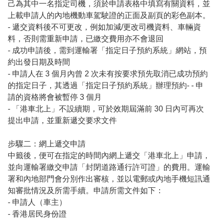
己為其中一名指定司機，須於申請表格中填寫有關資料，並
上載申請人的內地機動車駕駛證的正面及副頁的彩色副本。

- 遞交資料後不可更改，例如加減/更改司機資料、車輛資
料，否則需重新申請，已繳交費用亦不會退回

- 成功申請後，需到運輸署「指定日子預約系統」網站，預
約出發日期及時間

- 申請人在 3 個月內曾 2 次未有按要求預先取消已成功預約
的指定日子，其透過「指定日子預約系統」辦理預約- - 申
請的資格將會被暫停 3 個月

- 「港車北上」不設續期，可於效期屆滿前 30 日內可再次
提出申請，並重新遞交要求文件

步驟二：網上遞交申請

中籤後，便可在指定的時間內網上遞交「港車北上」申請，
並向運輸署繳交申請「封閉道路通行許可證」的費用。運輸
署和內地部門會分別作出審核，並以電郵或內地手機短訊通
知審批情況及所需手續。申請所需文件如下：

- 申請人（車主）

- 香港居民身份證
