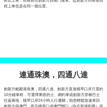
附近上車，然後前往創新方西南門落車。從創新方到香港回
程上車也是在同一個位置。
連通珠澳，四通八達
創新方毗鄰港珠澳，四通八達。創新方直達橫琴口岸只需約
10分鐘車程，可選擇乘搭的士、網約車或創新方穿梭巴士
往返兩地，橫琴口岸24小時人行通關，助您輕鬆急速來回
創新方與澳門。而且橫琴口岸澳門關口（臨近新濠影匯）提