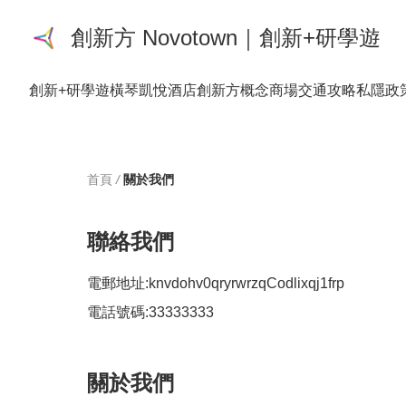
創新方 Novotown｜創新+研學遊
創新+研學遊
橫琴凱悅酒店
創新方概念商場
交通攻略
私隱政
首頁
/
關於我們
聯絡我們
電郵地址:
knvdohv0qryrwrzqCodlixqj1frp
電話號碼:
33333333
關於我們